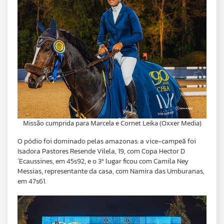
Missão cumprida para Marcela e Cornet Leika (Oxxer Media)
O pódio foi dominado pelas amazonas: a vice-campeã foi
Isadora Pastores Resende Vilela, 19, com Copa Hector D
´Ecaussines, em 45s92, e o 3º lugar ficou com Camila Ney
Messias, representante da casa, com Namira das Umburanas,
em 47s61.