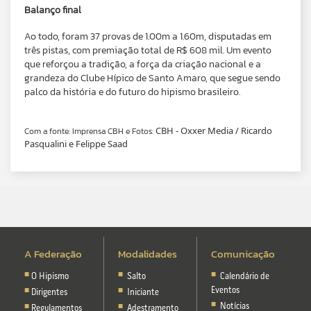
Balanço final
Ao todo, foram 37 provas de 1.00m a 1.60m, disputadas em
três pistas, com premiação total de R$ 608 mil. Um evento
que reforçou a tradição, a força da criação nacional e a
grandeza do Clube Hípico de Santo Amaro, que segue sendo
palco da história e do futuro do hipismo brasileiro.
CBH - Oxxer Media / Ricardo
Com a fonte: Imprensa CBH e Fotos:
Pasqualini e Felippe Saad
A Federação
Modalidades
Comunicação
O Hipismo
Salto
Calendário de
Eventos
Dirigentes
Iniciante
Notícias
Regulamentos
Adestramento