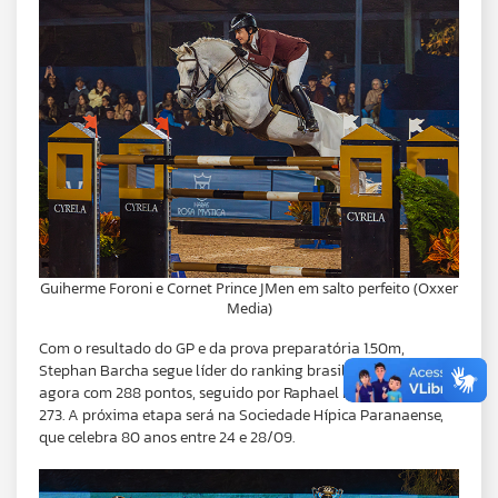
Guiherme Foroni e Cornet Prince JMen em salto perfeito (Oxxer
Media)
Com o resultado do GP e da prova preparatória 1.50m,
Stephan Barcha segue líder do ranking brasileiro Sênior Top,
agora com 288 pontos, seguido por Raphael Machado Leite,
273. A próxima etapa será na Sociedade Hípica Paranaense,
que celebra 80 anos entre 24 e 28/09.