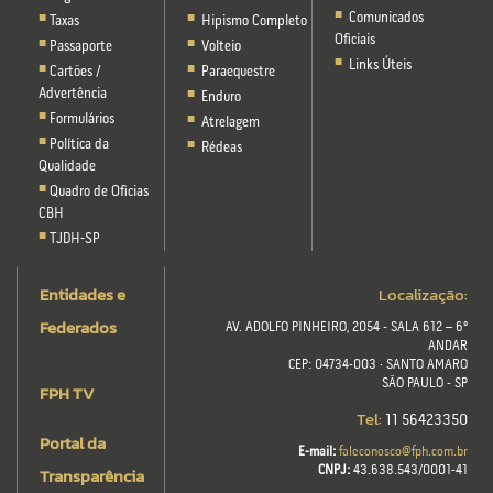
Comunicados
Taxas
Hipismo Completo
Oficiais
Passaporte
Volteio
Links Úteis
Cartões /
Paraequestre
Advertência
Enduro
Formulários
Atrelagem
Política da
Rédeas
Qualidade
Quadro de Oficias
CBH
TJDH-SP
Entidades e
Localização:
Federados
AV. ADOLFO PINHEIRO, 2054 - SALA 612 – 6º
ANDAR
CEP: 04734-003 · SANTO AMARO
SÃO PAULO - SP
FPH TV
Tel:
11 56423350
Portal da
E-mail:
faleconosco@fph.com.br
Transparência
CNPJ:
43.638.543/0001-41