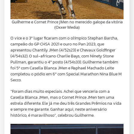
Guilherme e Cornet Prince JMen no merecido galope da vitória
(Oxxer Media)
O vice e o 3º lugar ficaram com o olímpico Stephan Barcha,
campeão do GP CHSA 2021 e ouro no Pan 2023, que
apresentou Chantily JMen (4/52s23) e Chevaux Goldfinger
(4/54s32). O sul-africano Charlie Bays, com Ninety Stone
Pullman, garantiu o 4º posto (4/54s33). Guilherme também
foi 5º com Casella Blanca JMen e Raphael Machado Leite
completou o pódio em 6º com Special Marathon Nina Blue M
Secco.
“Foram dias muito especiais. Achei que venceria com a
Casella Blanca JMen, mas o Cornet Prince JMen tem uma
estrela diferente. Ele já me deu três Grandes Prêmios na vida
e sempre me garante. Ganhar aqui, neste aniversário
histórico, é maravilhoso”, celebrou Guilherme.