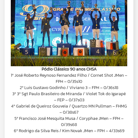
Pódio Clássico 90 anos CHSA
1º José Roberto Reynoso Fernandez Filho / Cornet Shot JMen –
FPH – 0/35s10
2º Luis Gustavo Godinho / Viviano 3 – FPH – 0/36s18
3º 3º Sgt Paulo Brasileiro de Miranda / Violet Tok do Igarapé
– FEP – 0/37s03
4º Gabriel de Queiroz Gouveia / Quartzo MN Pullman – FHMG
– 0/38s67
5º Francisco José Mesquita Musa / Coryphae JMen – FPH –
0/39s68
6º Rodrigo da Silva Reis / Kim Novak JMen – FPH – 4/33s69