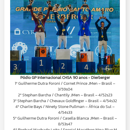
Pódio GP Internacional CHSA 90 anos - Dierberger
1º Guilherme Dutra Foroni / Cornet Prince JMen – Brasil –
3/59s04
2º Stephan Barcha / Chantily JMen – Brasil – 4/52s23
3º Stephan Barcha / Chevaux Goldfinger – Brasil – 4/54s32
4º Charlie Bays / Ninety Stone Pullman – África do Sul –
4/54s33
5º Guilherme Dutra Foroni / Casella Blanca JMen – Brasil –
8/53s47
6º Raphael Machado Leite / Special Marathon Nina Blue M