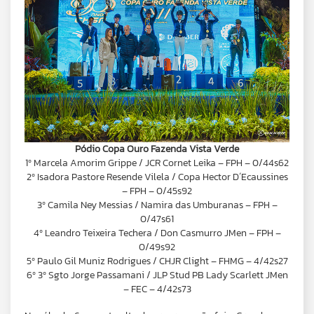
Pódio Copa Ouro Fazenda Vista Verde
1º Marcela Amorim Grippe / JCR Cornet Leika – FPH – 0/44s62
2º Isadora Pastore Resende Vilela / Copa Hector D´Ecaussines
– FPH – 0/45s92
3º Camila Ney Messias / Namira das Umburanas – FPH –
0/47s61
4º Leandro Teixeira Techera / Don Casmurro JMen – FPH –
0/49s92
5º Paulo Gil Muniz Rodrigues / CHJR Clight – FHMG – 4/42s27
6º 3º Sgto Jorge Passamani / JLP Stud PB Lady Scarlett JMen
– FEC – 4/42s73