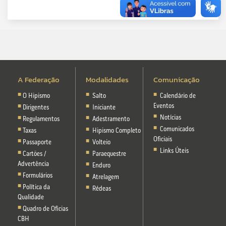
A Federação
Modalidades
Comunicação
O Hipismo
Salto
Calendário de
Eventos
Dirigentes
Iniciante
Notícias
Regulamentos
Adestramento
Comunicados
Taxas
Hipismo Completo
Oficiais
Passaporte
Volteio
Links Úteis
Cartões /
Paraequestre
Advertência
Enduro
Formulários
Atrelagem
Política da
Rédeas
Qualidade
Quadro de Oficias
CBH