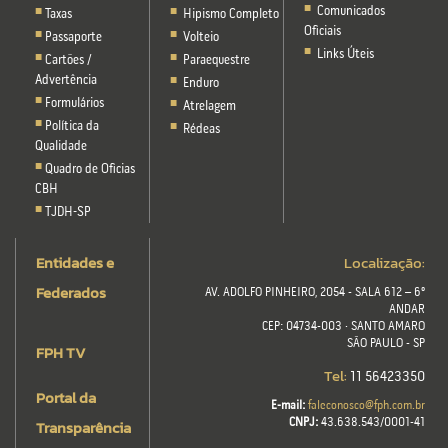
Comunicados
Taxas
Hipismo Completo
Oficiais
Passaporte
Volteio
Links Úteis
Cartões /
Paraequestre
Advertência
Enduro
Formulários
Atrelagem
Política da
Rédeas
Qualidade
Quadro de Oficias
CBH
TJDH-SP
Entidades e
Localização:
Federados
AV. ADOLFO PINHEIRO, 2054 - SALA 612 – 6º
ANDAR
CEP: 04734-003 · SANTO AMARO
SÃO PAULO - SP
FPH TV
Tel:
11 56423350
Portal da
E-mail:
faleconosco@fph.com.br
Transparência
CNPJ:
43.638.543/0001-41