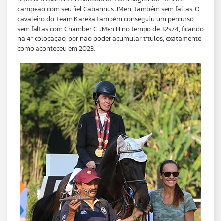
campeão com seu fiel Cabannus JMen, também sem faltas. O
cavaleiro do Team Kareka também conseguiu um percurso
sem faltas com Chamber C JMen III no tempo de 32s74, ficando
na 4ª colocação, por não poder acumular títulos, exatamente
como aconteceu em 2023.