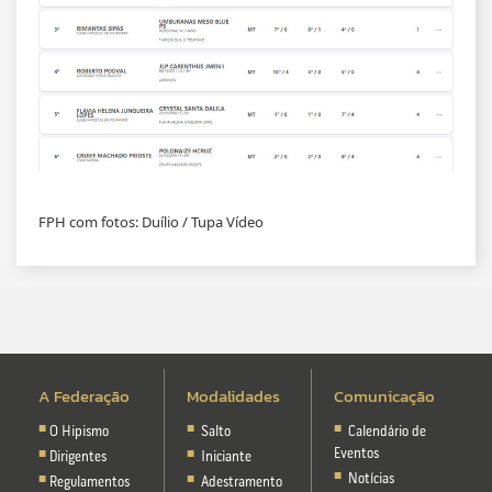
FPH com fotos: Duílio / Tupa Vídeo
A Federação
Modalidades
Comunicação
O Hipismo
Salto
Calendário de
Eventos
Dirigentes
Iniciante
Notícias
Regulamentos
Adestramento