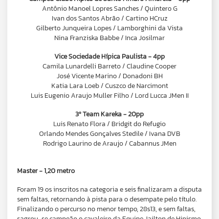
Antônio Manoel Lopres Sanches / Quintero G
Ivan dos Santos Abrão / Cartino HCruz
Gilberto Junqueira Lopes / Lamborghini da Vista
Nina Franziska Babbe / Inca Josilmar
Vice Sociedade Hípica Paulista - 4pp
Camila Lunardelli Barreto / Claudine Cooper
José Vicente Marino / Donadoni BH
Katia Lara Loeb / Cuszco de Narcimont
Luis Eugenio Araujo Muller Filho / Lord Lucca JMen II
3º Team Kareka - 20pp
Luis Renato Flora / Bridgit do Refugio
Orlando Mendes Gonçalves Stedile / Ivana DVB
Rodrigo Laurino de Araujo / Cabannus JMen
Master - 1,20 metro
Foram 19 os inscritos na categoria e seis finalizaram a disputa
sem faltas, retornando à pista para o desempate pelo título.
Finalizando o percurso no menor tempo, 28s13, e sem faltas,
sagrou-se campeão o cavaleiro da Equipe Jailton de Hipismo,