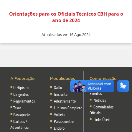
Orientações para os Oficiais Técnicos CBH para o
ano de 2024
Atualizados em 16.Ago.2024
A Federação
Modalidades
Comunicação
O Hipismo
Salto
Calendário de
Eventos
Dirigentes
Iniciante
Notícias
Regulamentos
Adestramento
Comunicados
Taxas
Hipismo Completo
Oficiais
Passaporte
Volteio
Links Úteis
Cartões /
Paraequestre
Advertência
Enduro