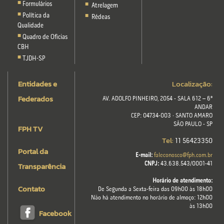
Formulários
Atrelagem
Política da
Rédeas
Qualidade
Quadro de Oficias
CBH
TJDH-SP
Entidades e
Localização:
Federados
AV. ADOLFO PINHEIRO, 2054 - SALA 612 – 6º
ANDAR
CEP: 04734-003 · SANTO AMARO
SÃO PAULO - SP
FPH TV
Tel:
11 56423350
Portal da
E-mail:
faleconosco@fph.com.br
Transparência
CNPJ:
43.638.543/0001-41
Horário de atendimento:
Contato
De Segunda a Sexta-feira das 09h00 às 18h00
Não há atendimento no horário de almoço: 12h00
às 13h00
Facebook