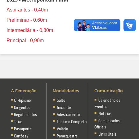
Aspirantes - 0,40m
Preliminar - 0,60m
Intermediária - 0,80m
Principal - 0,90m
A Federação
Modalidades
Comunicação
O Hipismo
Salto
Calendário de
Eventos
Dirigentes
Iniciante
Notícias
Regulamentos
Adestramento
Comunicados
Taxas
Hipismo Completo
Oficiais
Passaporte
Volteio
Links Úteis
Cartões /
Paraequestre