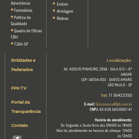
Advertência
Enduro
Formulários
Atrelagem
Política da
Rédeas
Qualidade
Quadro de Oficias
CBH
TJDH-SP
Entidades e
Localização:
Federados
AV. ADOLFO PINHEIRO, 2054 - SALA 612 – 6º
ANDAR
CEP: 04734-003 · SANTO AMARO
SÃO PAULO - SP
FPH TV
Tel:
11 56423350
Portal da
E-mail:
faleconosco@fph.com.br
Transparência
CNPJ:
43.638.543/0001-41
Horário de atendimento:
Contato
De Segunda a Sexta-feira das 09h00 às 18h00
Não há atendimento no horário de almoço: 12h00
às 13h00