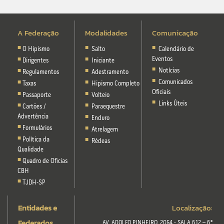
A Federação
Modalidades
Comunicação
O Hipismo
Salto
Calendário de
Eventos
Dirigentes
Iniciante
Notícias
Regulamentos
Adestramento
Comunicados
Taxas
Hipismo Completo
Oficiais
Passaporte
Volteio
Links Úteis
Cartões /
Paraequestre
Advertência
Enduro
Formulários
Atrelagem
Política da
Rédeas
Qualidade
Quadro de Oficias
CBH
TJDH-SP
Entidades e
Localização:
Federados
AV. ADOLFO PINHEIRO, 2054 - SALA 612 – 6º