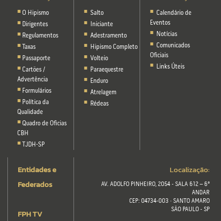
O Hipismo
Salto
Calendário de
Eventos
Dirigentes
Iniciante
Notícias
Regulamentos
Adestramento
Comunicados
Taxas
Hipismo Completo
Oficiais
Passaporte
Volteio
Links Úteis
Cartões /
Paraequestre
Advertência
Enduro
Formulários
Atrelagem
Política da
Rédeas
Qualidade
Quadro de Oficias
CBH
TJDH-SP
Entidades e
Localização:
Federados
AV. ADOLFO PINHEIRO, 2054 - SALA 612 – 6º
ANDAR
CEP: 04734-003 · SANTO AMARO
SÃO PAULO - SP
FPH TV