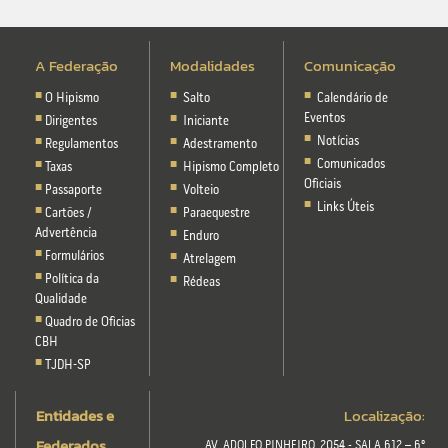
A Federação
Modalidades
Comunicação
O Hipismo
Salto
Calendário de
Eventos
Dirigentes
Iniciante
Notícias
Regulamentos
Adestramento
Comunicados
Taxas
Hipismo Completo
Oficiais
Passaporte
Volteio
Links Úteis
Cartões /
Paraequestre
Advertência
Enduro
Formulários
Atrelagem
Política da
Rédeas
Qualidade
Quadro de Oficias
CBH
TJDH-SP
Entidades e
Localização:
Federados
AV. ADOLFO PINHEIRO, 2054 - SALA 612 – 6º