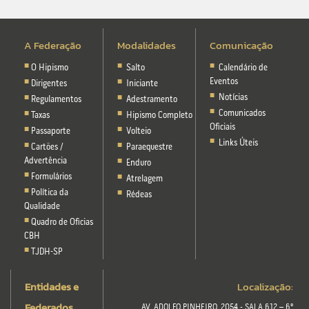
A Federação
Modalidades
Comunicação
O Hipismo
Salto
Calendário de
Eventos
Dirigentes
Iniciante
Notícias
Regulamentos
Adestramento
Comunicados
Taxas
Hipismo Completo
Oficiais
Passaporte
Volteio
Links Úteis
Cartões /
Paraequestre
Advertência
Enduro
Formulários
Atrelagem
Política da
Rédeas
Qualidade
Quadro de Oficias
CBH
TJDH-SP
Entidades e
Localização:
Federados
AV. ADOLFO PINHEIRO, 2054 - SALA 612 – 6º