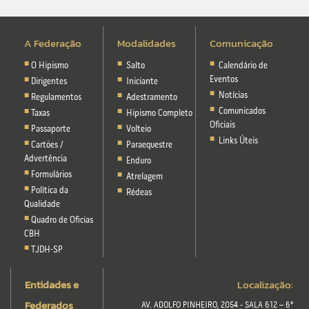
A Federação
Modalidades
Comunicação
O Hipismo
Salto
Calendário de
Eventos
Dirigentes
Iniciante
Notícias
Regulamentos
Adestramento
Comunicados
Taxas
Hipismo Completo
Oficiais
Passaporte
Volteio
Links Úteis
Cartões /
Paraequestre
Advertência
Enduro
Formulários
Atrelagem
Política da
Rédeas
Qualidade
Quadro de Oficias
CBH
TJDH-SP
Entidades e
Localização:
Federados
AV. ADOLFO PINHEIRO, 2054 - SALA 612 – 6º