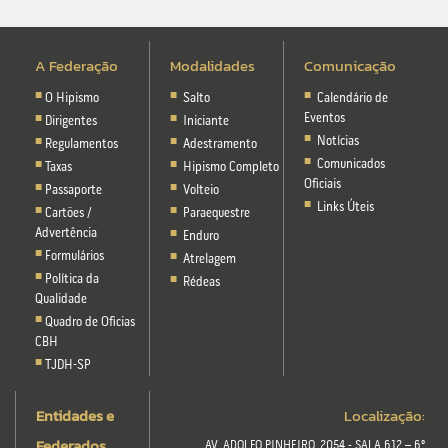
A Federação
Modalidades
Comunicação
O Hipismo
Salto
Calendário de
Eventos
Dirigentes
Iniciante
Notícias
Regulamentos
Adestramento
Comunicados
Taxas
Hipismo Completo
Oficiais
Passaporte
Volteio
Links Úteis
Cartões /
Paraequestre
Advertência
Enduro
Formulários
Atrelagem
Política da
Rédeas
Qualidade
Quadro de Oficias
CBH
TJDH-SP
Entidades e
Localização:
Federados
AV. ADOLFO PINHEIRO, 2054 - SALA 612 – 6º