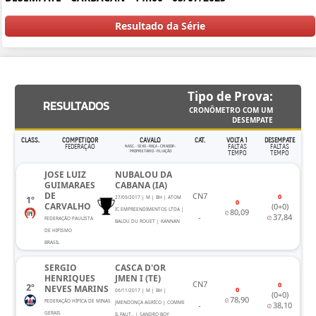
Resultado da Série
Tipo de Prova:
RESULTADOS
CRONÔMETRO COM UM
DESEMPATE
CLASS.
COMPETIDOR
CAVALO
CAT.
VOLTA 1
DESEMPATE
FEDERAÇÃO
FALTAS
FALTAS
NASC. - SEXO - RAÇA - CRIADOR -
PROPRIETÁRIO - FILIAÇÃO
TEMPO
TEMPO
JOSE LUIZ
NUBALOU DA
GUIMARAES
CABANA (IA)
DE
CN7
0
1º
27/09/2017 | M | BH | ATOM
0
CARVALHO
(0+0)
IC EMPREENDIMENTOS LTDA |
80,09
-
37,84
FEDERAÇÃO PAULISTA
BALOU DU ROUET | KANNAN
DE HIPISMO
BRASIL
SERGIO
CASCA D'OR
HENRIQUES
JMEN I (TE)
CN7
0
2º
NEVES MARINS
0
06/11/2017 | M | BH |
(0+0)
78,90
FEDERAÇÃO HÍPICA DE MINAS
JMENDONÇA AGRÍCO | COMME
-
38,10
GERAIS
IL FAUT.. | SANDRO BOY