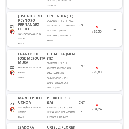
WHISPER | DIAPASON DES
GAVES AA
JOSE ROBERTO
HPH INDIA (TE)
REYNOSO
04/02/2018 | F | BH | HARAS
FERNANDEZ
CN7
21º
PHARAZON | RAFAEL MAURICIO
5
FILHO
---
83,53
DE GOUVEIA JUNIOR |
-
FEDERAÇÃO PAULISTA DE
INDOCTRO. | DIAMANT DE
HIPISMO
SEMILLY
BRASIL
FRANCISCO
C-THALITA JMEN
JOSE MESQUITA
(TE)
MUSA
07/12/2017 | F | BH |
CN7
22º
FEDERAÇÃO PAULISTA DE
5
AGROMEN AGROPECUARIA
---
83,93
HIPISMO
LTDA. | AGROMEN
-
BRASIL
AGROPECUARIA LTDA |
CORNET OBOLENSKY. |
CALISCO JMEN
MARCO POLO
PEDRITO FSB
UCHOA
(IA)
CN7
23º
6
---
FEDERAÇÃO PAULISTA DE
20/07/2018 | M | BH | ANA
84,24
-
HIPISMO
HELENA KIRSCHNER MOFARREJ
BRASIL
| KANNAN | C-INGMAR
ISADORA
URIELLI FLORES