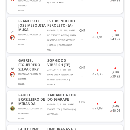
-
40,91
FEDERAÇÃO PAULISTA DE
QUIDAM DE REVEL
HIPISMO
BRASIL
FRANCISCO
ESTUPENDO DO
JOSE MESQUITA
FEROLETO (IA)
MUSA
CN7
0
09/10/2017 | M | BH | HARAS
7º
0
(0+0)
FEDERAÇÃO PAULISTA DE
DO FEROLETO ANTICO | MARIA
81,91
-
43,97
HIPISMO
BEATRIZ QUINTINO NICOTERO
BRASIL
| LARINO. | ZIROCCO BLUE
VDL.
GABRIEL
SQF GOOD
FIGUEIREDO
VIBES SH (TE)
CN7
4
8º
SILVA CURY
0
23/11/2017 | F | BH | SH
(4+0)
77,35
FEDERAÇÃO PAULISTA DE
HARAS SANTA HELENA LTDA |
-
39,92
HIPISMO
BENTLEY VD HEFFINCK. |
BRASIL
LUPICOR
PAULO
XARIANTHA TOK
BRASILEIRO DE
DO IGARAPE
CN7
4
9º
MIRANDA
0
05/08/2017 | F | BH | HARAS
(4+0)
77,89
FEDERACAO EQUESTRE DE
IGARAPE LTDA | DOUGLAS (*) |
-
40,06
PERNAMBUCO
AREZZO VDL
BRASIL
GUILHERME
UMBURANAS GB