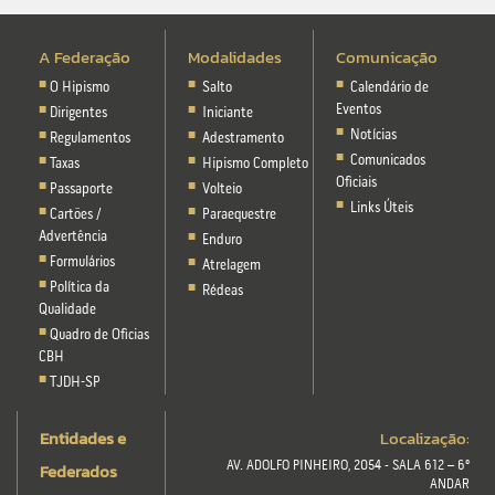
A Federação
Modalidades
Comunicação
O Hipismo
Salto
Calendário de
Eventos
Dirigentes
Iniciante
Notícias
Regulamentos
Adestramento
Comunicados
Taxas
Hipismo Completo
Oficiais
Passaporte
Volteio
Links Úteis
Cartões /
Paraequestre
Advertência
Enduro
Formulários
Atrelagem
Política da
Rédeas
Qualidade
Quadro de Oficias
CBH
TJDH-SP
Entidades e
Localização:
Federados
AV. ADOLFO PINHEIRO, 2054 - SALA 612 – 6º
ANDAR