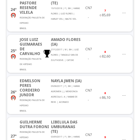
PASTORE
(TE)
RESENDE
CN7
24º
19/10/2018 | F | BH | HARAS
7
VILELA
---
FLORES | LUIZ FLORES |
85,69
-
FEDERAÇÃO PAULISTA DE
HARLEY VDL | BALTIC VDL
HIPISMO
BRASIL
JOSE LUIZ
AMADO FLORES
GUIMARAES
(IA)
DE
CN7
25º
27/12/2017 | M | BH | LUIZ
8
CARVALHO
---
FLORES | TANGELO VAN DE
82,60
-
FEDERAÇÃO PAULISTA
ZUUTHOEVE. | CATOKI
DE HIPISMO
BRASIL
EDMILSON
NAYLA JMEN (IA)
PERES
09/08/2017 | F | BH | HARAS
CORDEIRO
CN7
26º
AGROMEN | J. MENDONCA
8
JUNIOR
---
86,10
AGRICOLA S. A | NABAB DE
-
FEDERAÇÃO PAULISTA DE
REVE. | ACORADO
HIPISMO
BRASIL
GUILHERME
LIBELULA DAS
DUTRA FORONI
UMBURANAS
(TE)
FEDERAÇÃO PAULISTA DE
CN7
27º
9
03/09/2017 | F | BH | HARAS
HIPISMO
---