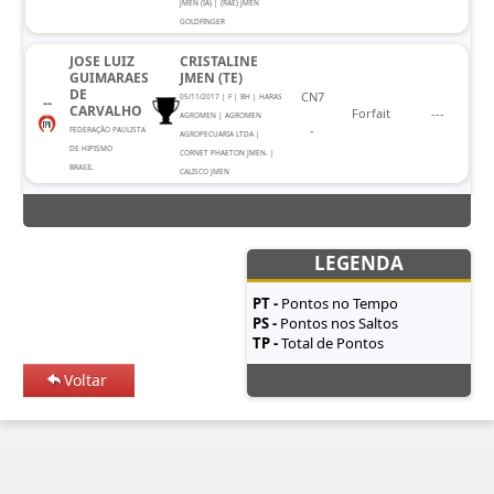
JMEN (IA) | (RAE) JMEN
GOLDFINGER
JOSE LUIZ
CRISTALINE
GUIMARAES
JMEN (TE)
DE
CN7
05/11/2017 | F | BH | HARAS
--
CARVALHO
Forfait
---
AGROMEN | AGROMEN
-
FEDERAÇÃO PAULISTA
AGROPECUARIA LTDA |
DE HIPISMO
CORNET PHAETON JMEN. |
BRASIL
CALISCO JMEN
LEGENDA
PT -
Pontos no Tempo
PS -
Pontos nos Saltos
TP -
Total de Pontos
Voltar