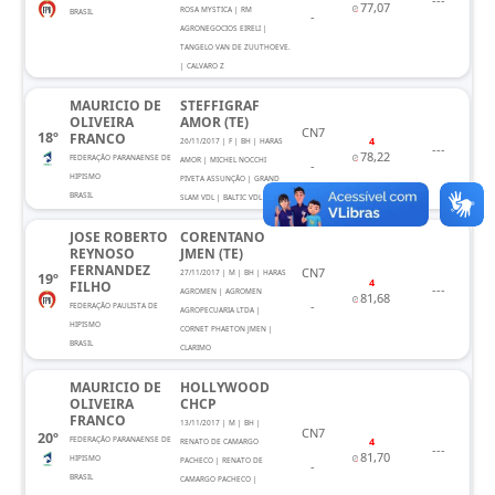
77,07
ROSA MYSTICA | RM
BRASIL
-
AGRONEGOCIOS EIRELI |
TANGELO VAN DE ZUUTHOEVE.
| CALVARO Z
MAURICIO DE
STEFFIGRAF
OLIVEIRA
AMOR (TE)
CN7
18º
FRANCO
4
26/11/2017 | F | BH | HARAS
---
78,22
FEDERAÇÃO PARANAENSE DE
AMOR | MICHEL NOCCHI
-
HIPISMO
PIVETA ASSUNÇÃO | GRAND
BRASIL
SLAM VDL | BALTIC VDL
JOSE ROBERTO
CORENTANO
REYNOSO
JMEN (TE)
FERNANDEZ
CN7
27/11/2017 | M | BH | HARAS
19º
4
FILHO
---
AGROMEN | AGROMEN
81,68
-
FEDERAÇÃO PAULISTA DE
AGROPECUARIA LTDA |
HIPISMO
CORNET PHAETON JMEN |
BRASIL
CLARIMO
MAURICIO DE
HOLLYWOOD
OLIVEIRA
CHCP
FRANCO
13/11/2017 | M | BH |
CN7
20º
FEDERAÇÃO PARANAENSE DE
4
RENATO DE CAMARGO
---
81,70
HIPISMO
PACHECO | RENATO DE
-
BRASIL
CAMARGO PACHECO |