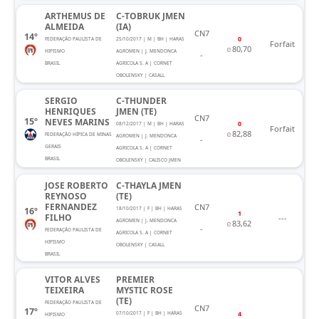
ARTHEMUS DE
C-TOBRUK JMEN
ALMEIDA
(IA)
CN7
14º
0
FEDERAÇÃO PAULISTA DE
25/10/2017 | M | BH | HARAS
Forfait
80,70
HIPISMO
AGROMEN | J. MENDONCA
-
BRASIL
AGRICOLA S. A | CORNET
OBOLENSKY | CASALL
SERGIO
C-THUNDER
HENRIQUES
JMEN (TE)
CN7
15º
NEVES MARINS
0
08/12/2017 | M | BH | HARAS
Forfait
82,88
FEDERAÇÃO HÍPICA DE MINAS
AGROMEN | J. MENDONCA
-
GERAIS
AGRICOLA S. A | CORNET
BRASIL
OBOLENSKY | CALISCO JMEN
JOSE ROBERTO
C-THAYLA JMEN
REYNOSO
(TE)
FERNANDEZ
CN7
16º
18/10/2017 | F | BH | HARAS
1
FILHO
---
AGROMEN | J. MENDONCA
83,62
-
FEDERAÇÃO PAULISTA DE
AGRICOLA S. A | CORNET
HIPISMO
OBOLENSKY | CASALL
BRASIL
VITOR ALVES
PREMIER
TEIXEIRA
MYSTIC ROSE
(TE)
FEDERAÇÃO PAULISTA DE
CN7
17º
4
07/10/2017 | F | BH | HARAS
HIPISMO
---