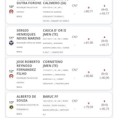
DUTRA FORONI
CALIMERO (IA)
CN7
4
10º
0
FEDERAÇÃO PAULISTA DE
05/01/2018 | M | BH |
(4+0)
80,71
HIPISMO
THEREZA DE ALMEIDA
-
43,17
BRASIL
GONCALVES TOURINHO |
CATOKI | DIAMANT DE SEMILLY
SERGIO
CASCA D' OR II
HENRIQUES
JMEN (TE)
CN7
4
11º
NEVES MARINS
0
26/11/2017 | M | BH | HARAS
(4+0)
81,90
FEDERAÇÃO HÍPICA DE MINAS
AGROMEN | AGROMEN
-
43,71
GERAIS
AGROPECUARIA LTDA | COMME
BRASIL
IL FAUT.. | SANDRO BOY
JOSE ROBERTO
CORNETINO
REYNOSO
JMEN (TE)
FERNANDEZ
CN7
8
12º
17/10/2017 | M | BH | HARAS
0
FILHO
(8+0)
AGROMEN | J. MENDONCA
80,80
-
40,90
FEDERAÇÃO PAULISTA DE
AGRICOLA S. A | CORNET
HIPISMO
OBOLENSKY. | PALADINO JMEN
BRASIL
ALBERTO DE
BARUC FF
SOUZA
CN7
8
18/01/2018 | M | BH | FELIPE
13º
0
(8+0)
FEDERACAO EQUESTRE DE
FUKUDA | FELIPE FUKUDA |
79,59
-
45,73
PERNAMBUCO
BOLERO JMEN (IA) | CARTHOES-
BRASIL
B Z