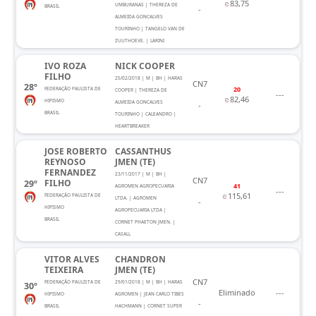
83,75
UMBURANAS | THEREZA DE
BRASIL
-
ALMEIDA GONCALVES
TOURINHO | TANGELO VAN DE
ZUUTHOEVE. | LARINI
IVO ROZA
NICK COOPER
FILHO
25/02/2018 | M | BH | HARAS
CN7
28º
20
FEDERAÇÃO PAULISTA DE
COOPER | THEREZA DE
---
82,46
HIPISMO
ALMEIDA GONCALVES
-
BRASIL
TOURINHO | CALEANDRO |
HEARTBREAKER
JOSE ROBERTO
CASSANTHUS
REYNOSO
JMEN (TE)
FERNANDEZ
23/11/2017 | M | BH |
CN7
FILHO
29º
41
AGROMEN AGROPECUARIA
---
115,61
FEDERAÇÃO PAULISTA DE
LTDA. | AGROMEN
-
HIPISMO
AGROPECUARIA LTDA |
BRASIL
CORNET PHAETON JMEN. |
CASALL
VITOR ALVES
CHANDRON
TEIXEIRA
JMEN (TE)
CN7
FEDERAÇÃO PAULISTA DE
29/01/2018 | M | BH | HARAS
30º
Eliminado
---
HIPISMO
AGROMEN | JEAN CARLO TIBES
-
BRASIL
HACHMANN | CORNET SUPER