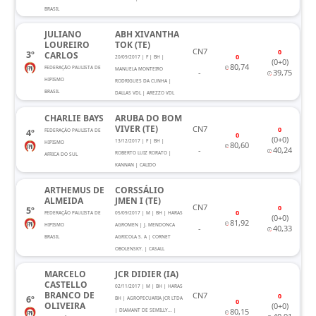
BRASIL
JULIANO
ABH XIVANTHA
LOUREIRO
TOK (TE)
CN7
0
3º
CARLOS
0
20/09/2017 | F | BH |
(0+0)
80,74
FEDERAÇÃO PAULISTA DE
MANUELA MONTEIRO
-
39,75
HIPISMO
RODRIGUES DA CUNHA |
BRASIL
DALLAS VDL | AREZZO VDL
CHARLIE BAYS
ARUBA DO BOM
VIVER (TE)
CN7
0
4º
FEDERAÇÃO PAULISTA DE
0
(0+0)
13/12/2017 | F | BH |
HIPISMO
80,60
-
40,24
ROBERTO LUIZ RORATO |
AFRICA DO SUL
KANNAN | CALIDO
ARTHEMUS DE
CORSSÁLIO
ALMEIDA
JMEN I (TE)
CN7
0
5º
0
FEDERAÇÃO PAULISTA DE
05/09/2017 | M | BH | HARAS
(0+0)
81,92
HIPISMO
AGROMEN | J. MENDONCA
-
40,33
BRASIL
AGRICOLA S. A | CORNET
OBOLENSKY. | CASALL
MARCELO
JCR DIDIER (IA)
CASTELLO
02/11/2017 | M | BH | HARAS
BRANCO DE
CN7
0
6º
BH | AGROPECUARIA JCR LTDA
0
OLIVEIRA
(0+0)
80,15
| DIAMANT DE SEMILLY... |