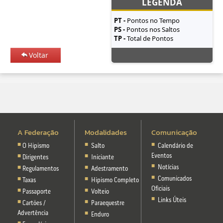
LEGENDA
PT -
Pontos no Tempo
PS -
Pontos nos Saltos
TP -
Total de Pontos
Voltar
A Federação
Modalidades
Comunicação
O Hipismo
Salto
Calendário de
Eventos
Dirigentes
Iniciante
Notícias
Regulamentos
Adestramento
Comunicados
Taxas
Hipismo Completo
Oficiais
Passaporte
Volteio
Links Úteis
Cartões /
Paraequestre
Advertência
Enduro