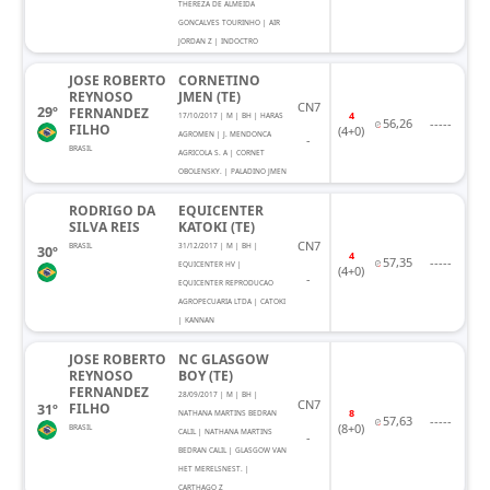
THEREZA DE ALMEIDA
GONCALVES TOURINHO | AIR
JORDAN Z | INDOCTRO
JOSE ROBERTO
CORNETINO
REYNOSO
JMEN (TE)
CN7
29º
FERNANDEZ
4
17/10/2017 | M | BH | HARAS
56,26
-----
FILHO
(4+0)
AGROMEN | J. MENDONCA
-
BRASIL
AGRICOLA S. A | CORNET
OBOLENSKY. | PALADINO JMEN
RODRIGO DA
EQUICENTER
SILVA REIS
KATOKI (TE)
CN7
BRASIL
31/12/2017 | M | BH |
30º
4
57,35
-----
EQUICENTER HV |
(4+0)
-
EQUICENTER REPRODUCAO
AGROPECUARIA LTDA | CATOKI
| KANNAN
JOSE ROBERTO
NC GLASGOW
REYNOSO
BOY (TE)
FERNANDEZ
28/09/2017 | M | BH |
CN7
FILHO
31º
8
NATHANA MARTINS BEDRAN
57,63
-----
(8+0)
BRASIL
CALIL | NATHANA MARTINS
-
BEDRAN CALIL | GLASGOW VAN
HET MERELSNEST. |
CARTHAGO Z