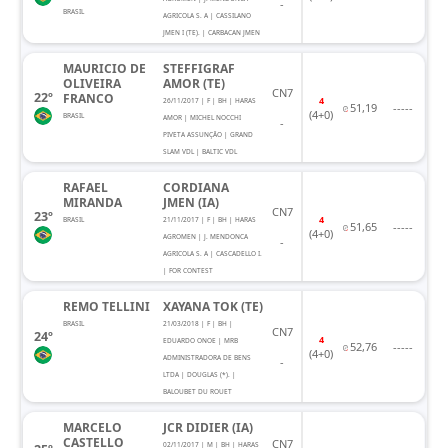
-
BRASIL
AGRICOLA S. A | CASSILANO
JMEN I (TE). | CARBACAN JMEN
MAURICIO DE
STEFFIGRAF
OLIVEIRA
AMOR (TE)
CN7
22º
FRANCO
4
26/11/2017 | F | BH | HARAS
51,19
-----
(4+0)
BRASIL
AMOR | MICHEL NOCCHI
-
PIVETA ASSUNÇÃO | GRAND
SLAM VDL | BALTIC VDL
RAFAEL
CORDIANA
MIRANDA
JMEN (IA)
CN7
23º
4
BRASIL
21/11/2017 | F | BH | HARAS
51,65
-----
(4+0)
AGROMEN | J. MENDONCA
-
AGRICOLA S. A | CASCADELLO I.
| FOR CONTEST
REMO TELLINI
XAYANA TOK (TE)
BRASIL
21/03/2018 | F | BH |
CN7
24º
4
EDUARDO ONOE | MRB
52,76
-----
(4+0)
ADMINISTRADORA DE BENS
-
LTDA | DOUGLAS (*). |
BALOUBET DU ROUET
MARCELO
JCR DIDIER (IA)
CASTELLO
CN7
02/11/2017 | M | BH | HARAS