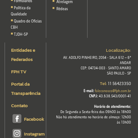
Formulários
Atrelagem
Política da
Rédeas
Qualidade
Quadro de Oficias
CBH
TJDH-SP
Entidades e
Localização:
Federados
AV. ADOLFO PINHEIRO, 2054 - SALA 612 – 6º
ANDAR
CEP: 04734-003 · SANTO AMARO
FPH TV
SÃO PAULO - SP
Tel:
Portal da
11 56423350
E-mail:
faleconosco@fph.com.br
Transparência
CNPJ:
43.638.543/0001-41
Contato
Horário de atendimento:
De Segunda a Sexta-feira das 09h00 às 18h00
Não há atendimento no horário de almoço: 12h00
Facebook
às 13h00
Instagram