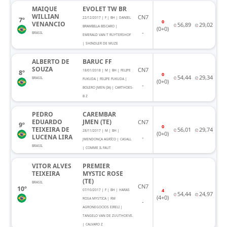
MAIQUE
EVOLET TW BR
WILLIAN
CN7
22/12/2017 | F | BH | DANIEL
7º
0
VENANCIO
56,89
29,02
BRAMBILLA BISCARO |
(0+0)
-
BRASIL
EMERALD VAN T RUYTERSHOF
| SHINDLER DE MUZE
ALBERTO DE
BARUC FF
SOUZA
CN7
18/01/2018 | M | BH | FELIPE
8º
0
54,44
29,34
BRASIL
FUKUDA | FELIPE FUKUDA |
(0+0)
-
BOLERO JMEN (IA) | CARTHOES-
B Z
PEDRO
CAREMBAR
EDUARDO
JMEN (TE)
CN7
9º
0
TEIXEIRA DE
56,01
29,74
28/11/2017 | M | BH |
(0+0)
LUCENA LIRA
-
JMENDONÇA AGRÍCO | CASALL
BRASIL
| COMME IL FAUT
VITOR ALVES
PREMIER
TEIXEIRA
MYSTIC ROSE
(TE)
BRASIL
CN7
10º
4
07/10/2017 | F | BH | HARAS
54,44
24,97
(4+0)
ROSA MYSTICA | RM
-
AGRONEGOCIOS EIRELI |
TANGELO VAN DE ZUUTHOEVE.
| CALVARO Z