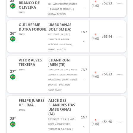
25º
4
BRANCO DE
52,93
-----
BH | AGROPECUARIA JCR LTDA
(4+0)
OLIVEIRA
-
| DIAMANT DE SEMILLY... |
BRASIL
QUIDAM DE REVEL
GUILHERME
UMBURANAS
DUTRA FORONI
BOLT SM (IA)
CN7
26º
4
BRASIL
05/11/2017 | M | BH |
53,94
-----
(4+0)
THEREZA DE ALMEIDA
-
GONCALVES TOURINHO |
DARCO | CLINTON
VITOR ALVES
CHANDRON
TEIXEIRA
JMEN (TE)
CN7
BRASIL
29/01/2018 | M | BH | HARAS
27º
4
54,23
-----
AGROMEN | JEAN CARLO TIBES
(4+0)
-
HACHMANN | CORNET SUPER
JMEN (IA) | (RAE) JMEN
GOLDFINGER
FELIPE JUARES
ALICE DES
DE LIMA
FLANDRES DAS
UMBURANAS
BRASIL
(IA)
CN7
28º
04/10/2017 | F | BH | JANA
4
54,60
-----
(4+0)
MAIRA V. PRUDENCIO /
-
THEREZA DE A.G. TOURI |