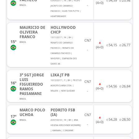
54,59
25,98
03/09/2017 | M | BH | FELIPE
(4+0)
-
BRASIL
JACINTO DE CAMARGO
PACHECO | ELVIS TER PUTTE |
HEARTBREAKER
MAURICIO DE
HOLLYWOOD
OLIVEIRA
CHCP
FRANCO
13/11/2017 | M | BH |
CN7
15º
BRASIL
4
RENATO DE CAMARGO
54,15
26,77
(4+0)
PACHECO | RENATO DE
-
CAMARGO PACHECO |
WHISPER | DIAPASON DES
GAVES AA
3° SGT JORGE
LIKA JT PB
LUIS
10/12/2017 | F | BH | PB STUD
CN7
16º
FIGUEIREDO
4
54,56
26,84
AGROPECUARIA LTDA. |
(4+0)
RAMOS
-
WILLEM. | NEW QUIDAM
PASSAMANI
BRASIL
MARCO POLO
PEDRITO FSB
UCHOA
(IA)
CN7
17º
4
54,28
28,50
BRASIL
20/07/2018 | M | BH | ANA
(4+0)
-
HELENA KIRSCHNER MOFARREJ
| KANNAN | C-INGMAR