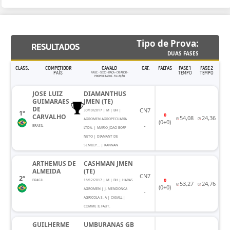
Tipo de Prova:
RESULTADOS
DUAS FASES
CLASS.
COMPETIDOR
CAVALO
CAT.
FALTAS
FASE 1
FASE 2
PAÍS
TEMPO
TEMPO
NASC. - SEXO - RAÇA - CRIADOR -
PROPRIETÁRIO - FILIAÇÃO
JOSE LUIZ
DIAMANTHUS
GUIMARAES
JMEN (TE)
DE
CN7
30/10/2017 | M | BH |
1º
0
CARVALHO
54,08
24,36
AGROMEN AGROPECUARIA
(0+0)
-
BRASIL
LTDA. | MARIO JOAO BOFF
NETO | DIAMANT DE
SEMILLY... | KANNAN
ARTHEMUS DE
CASHMAN JMEN
ALMEIDA
(TE)
CN7
2º
0
BRASIL
16/12/2017 | M | BH | HARAS
53,27
24,76
(0+0)
AGROMEN | J. MENDONCA
-
AGRICOLA S. A | CASALL |
COMME IL FAUT.
GUILHERME
UMBURANAS GB