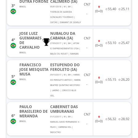
DUTRA FORONI
CALIMERO (IA)
CN7
3º
0
BRASIL
05/01/2018 | M | BH |
55,40
25,11
(0+0)
THEREZA DE ALMEIDA
-
GONCALVES TOURINHO |
CATOKI | DIAMANT DE SEMILLY
JOSE LUIZ
NUBALOU DA
GUIMARAES
CABANA (IA)
CN7
4º
0
DE
53,10
25,47
27/09/2017 | M | BH | ATOM
(0+0)
CARVALHO
-
IC EMPREENDIMENTOS LTDA |
BRASIL
BALOU DU ROUET | KANNAN
FRANCISCO
ESTUPENDO DO
JOSE MESQUITA
FEROLETO (IA)
MUSA
CN7
09/10/2017 | M | BH | HARAS
5º
0
55,15
26,20
BRASIL
DO FEROLETO ANTICO | MARIA
(0+0)
-
BEATRIZ QUINTINO NICOTERO
| LARINO. | ZIROCCO BLUE
VDL.
PAULO
CABERNET DAS
BRASILEIRO DE
UMBURANAS
CN7
6º
MIRANDA
0
01/12/2017 | M | BH |
56,32
28,92
(0+0)
BRASIL
MANUEL SAVIO FERNANDES V.
-
FILHO | CARRERA VDL |
INDOCTRO