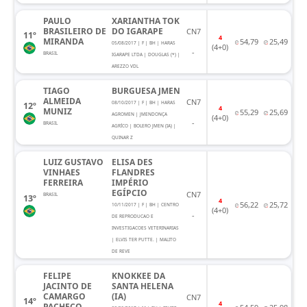
PAULO
XARIANTHA TOK
BRASILEIRO DE
DO IGARAPE
CN7
11º
4
MIRANDA
54,79
25,49
05/08/2017 | F | BH | HARAS
(4+0)
-
BRASIL
IGARAPE LTDA | DOUGLAS (*) |
AREZZO VDL
TIAGO
BURGUESA JMEN
ALMEIDA
CN7
08/10/2017 | F | BH | HARAS
12º
4
MUNIZ
55,29
25,69
AGROMEN | JMENDONÇA
(4+0)
-
BRASIL
AGRÍCO | BOLERO JMEN (IA) |
QUINAR Z
LUIZ GUSTAVO
ELISA DES
VINHAES
FLANDRES
FERREIRA
IMPÉRIO
EGÍPCIO
CN7
BRASIL
13º
4
56,22
25,72
10/11/2017 | F | BH | CENTRO
(4+0)
-
DE REPRODUCAO E
INVESTIGACOES VETERINARIAS
| ELVIS TER PUTTE. | MALITO
DE REVE
FELIPE
KNOKKEE DA
JACINTO DE
SANTA HELENA
CAMARGO
(IA)
CN7
14º
4
PACHECO