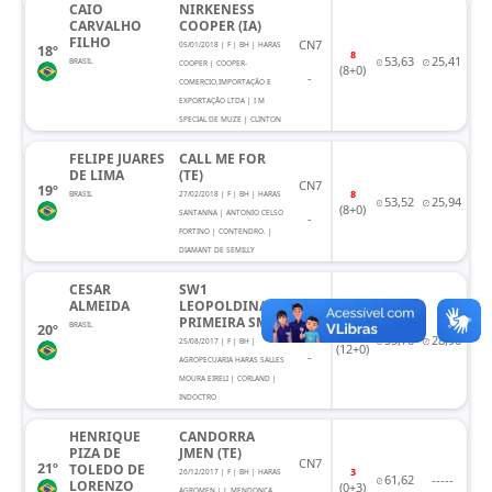
CAIO
NIRKENESS
CARVALHO
COOPER (IA)
FILHO
CN7
05/01/2018 | F | BH | HARAS
18º
8
53,63
25,41
BRASIL
COOPER | COOPER-
(8+0)
-
COMERCIO,IMPORTAÇÃO E
EXPORTAÇÃO LTDA | I M
SPECIAL DE MUZE | CLINTON
FELIPE JUARES
CALL ME FOR
DE LIMA
(TE)
CN7
19º
8
BRASIL
27/02/2018 | F | BH | HARAS
53,52
25,94
(8+0)
SANTANNA | ANTONIO CELSO
-
FORTINO | CONTENDRO. |
DIAMANT DE SEMILLY
CESAR
SW1
ALMEIDA
LEOPOLDINA
PRIMEIRA SM
CN7
BRASIL
20º
12
55,76
28,96
25/08/2017 | F | BH |
(12+0)
-
AGROPECUARIA HARAS SALLES
MOURA EIRELI | CORLAND |
INDOCTRO
HENRIQUE
CANDORRA
PIZA DE
JMEN (TE)
CN7
21º
TOLEDO DE
3
26/12/2017 | F | BH | HARAS
61,62
-----
LORENZO
(0+3)
AGROMEN | J. MENDONCA