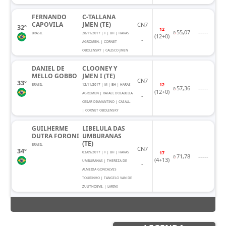
FERNANDO
C-TALLANA
CAPOVILA
JMEN (TE)
CN7
32º
12
55,07
-----
BRASIL
28/11/2017 | F | BH | HARAS
(12+0)
-
AGROMEN. | CORNET
OBOLENSKY | CALISCO JMEN
DANIEL DE
CLOONEY Y
MELLO GOBBO
JMEN I (TE)
CN7
33º
12
BRASIL
12/11/2017 | M | BH | HARAS
57,36
-----
(12+0)
AGROMEN | RAFAEL DOLABELLA
-
CESAR DIAMANTINO | CASALL.
| CORNET OBOLENSKY
GUILHERME
LIBELULA DAS
DUTRA FORONI
UMBURANAS
(TE)
BRASIL
CN7
34º
17
03/09/2017 | F | BH | HARAS
71,78
-----
(4+13)
UMBURANAS | THEREZA DE
-
ALMEIDA GONCALVES
TOURINHO | TANGELO VAN DE
ZUUTHOEVE. | LARINI