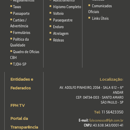
Regulamentos
Adestramento
Comunicados
Taxas
Hipismo Completo
Oficiais
Passaporte
Volteio
Links Úteis
Cartões /
Paraequestre
Advertência
Enduro
Formulários
Atrelagem
Política da
Rédeas
Qualidade
Quadro de Oficias
CBH
TJDH-SP
Entidades e
Localização:
Federados
AV. ADOLFO PINHEIRO, 2054 - SALA 612 – 6º
ANDAR
CEP: 04734-003 · SANTO AMARO
SÃO PAULO - SP
FPH TV
Tel:
11 56423350
Portal da
E-mail:
faleconosco@fph.com.br
Transparência
CNPJ:
43.638.543/0001-41