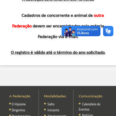
Cadastros de concorrente e animal de
outra
Federação
devem ser encaminhados pela própria
Federação via e-mail.
O
registro é válido até o término do ano solicitado.
A Federação
Modalidades
Comunicação
O Hipismo
Salto
Calendário de
Eventos
Dirigentes
Iniciante
Notícias