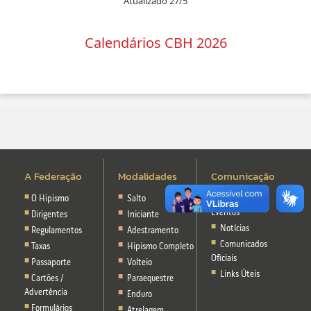
Atualizado 27/5
Calendários CBH 2026
A Federação
Modalidades
Comunicação
O Hipismo
Salto
Calendário de
Eventos
Dirigentes
Iniciante
Notícias
Regulamentos
Adestramento
Comunicados
Taxas
Hipismo Completo
Oficiais
Passaporte
Volteio
Links Úteis
Cartões /
Paraequestre
Advertência
Enduro
Formulários
Atrelagem