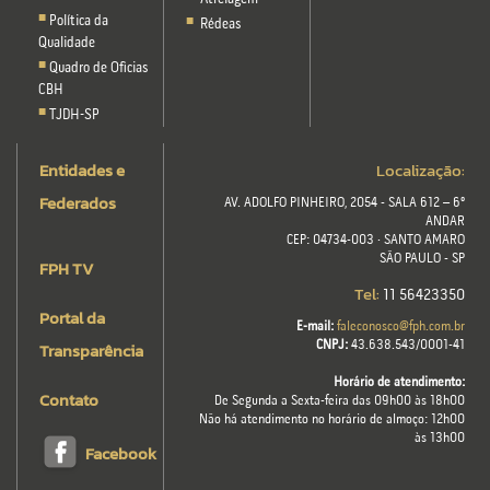
Política da
Rédeas
Qualidade
Quadro de Oficias
CBH
TJDH-SP
Entidades e
Localização:
Federados
AV. ADOLFO PINHEIRO, 2054 - SALA 612 – 6º
ANDAR
CEP: 04734-003 · SANTO AMARO
SÃO PAULO - SP
FPH TV
Tel:
11 56423350
Portal da
E-mail:
faleconosco@fph.com.br
Transparência
CNPJ:
43.638.543/0001-41
Horário de atendimento:
Contato
De Segunda a Sexta-feira das 09h00 às 18h00
Não há atendimento no horário de almoço: 12h00
às 13h00
Facebook