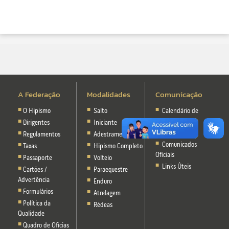
A Federação
Modalidades
Comunicação
O Hipismo
Salto
Calendário de
Eventos
Dirigentes
Iniciante
Notícias
Regulamentos
Adestramento
Comunicados
Taxas
Hipismo Completo
Oficiais
Passaporte
Volteio
Links Úteis
Cartões /
Paraequestre
Advertência
Enduro
Formulários
Atrelagem
Política da
Rédeas
Qualidade
Quadro de Oficias