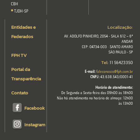
CBH
TJDH-SP
Entidades e
Localização:
Federados
AV. ADOLFO PINHEIRO, 2054 - SALA 612 – 6º
ANDAR
CEP: 04734-003 · SANTO AMARO
SÃO PAULO - SP
FPH TV
Tel:
11 56423350
Portal da
E-mail:
faleconosco@fph.com.br
Transparência
CNPJ:
43.638.543/0001-41
Horário de atendimento:
Contato
De Segunda a Sexta-feira das 09h00 às 18h00
Não há atendimento no horário de almoço: 12h00
às 13h00
Facebook
Instagram