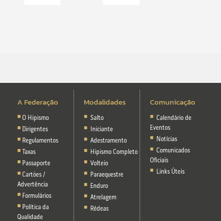
A Federação
Modalidades
Comunicação
O Hipismo
Salto
Calendário de
Eventos
Dirigentes
Iniciante
Notícias
Regulamentos
Adestramento
Comunicados
Taxas
Hipismo Completo
Oficiais
Passaporte
Volteio
Links Úteis
Cartões /
Paraequestre
Advertência
Enduro
Formulários
Atrelagem
Política da
Rédeas
Qualidade