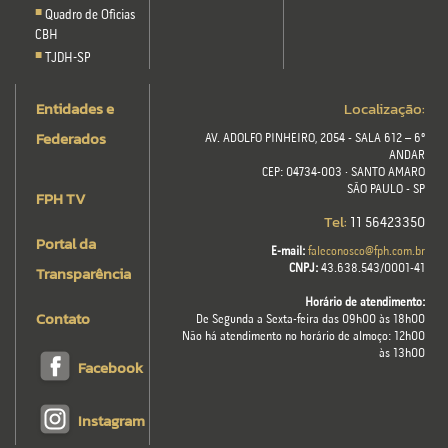
Quadro de Oficias
CBH
TJDH-SP
Entidades e
Localização:
Federados
AV. ADOLFO PINHEIRO, 2054 - SALA 612 – 6º
ANDAR
CEP: 04734-003 · SANTO AMARO
SÃO PAULO - SP
FPH TV
Tel:
11 56423350
Portal da
E-mail:
faleconosco@fph.com.br
Transparência
CNPJ:
43.638.543/0001-41
Horário de atendimento:
Contato
De Segunda a Sexta-feira das 09h00 às 18h00
Não há atendimento no horário de almoço: 12h00
às 13h00
Facebook
Instagram