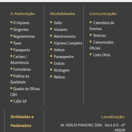
A Federação
Modalidades
Comunicação
O Hipismo
Salto
Calendário de
Eventos
Dirigentes
Iniciante
Notícias
Regulamentos
Adestramento
Comunicados
Taxas
Hipismo Completo
Oficiais
Passaporte
Volteio
Links Úteis
Cartões /
Paraequestre
Advertência
Enduro
Formulários
Atrelagem
Política da
Rédeas
Qualidade
Quadro de Oficias
CBH
TJDH-SP
Entidades e
Localização:
Federados
AV. ADOLFO PINHEIRO, 2054 - SALA 612 – 6º
ANDAR